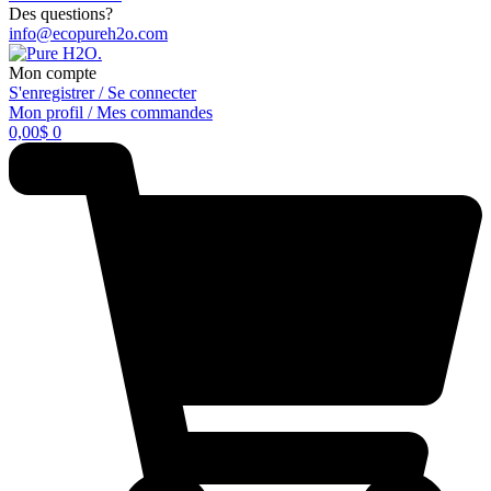
Des questions?
info@ecopureh2o.com
Mon compte
S'enregistrer / Se connecter
Mon profil / Mes commandes
0,00
$
0