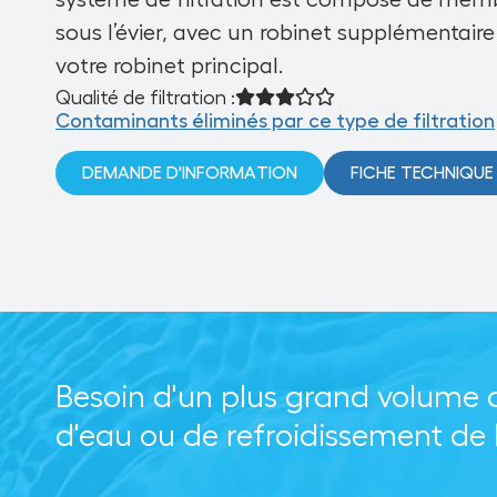
système de filtration est composé de memb
sous l’évier, avec un robinet supplémentair
votre robinet principal.
Qualité de filtration :
Contaminants éliminés par ce type de filtration
DEMANDE D'INFORMATION
FICHE TECHNIQUE
Besoin d'un plus grand volume 
d'eau ou de refroidissement de 