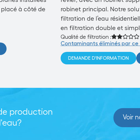
ranes installées
l’évier, avec un robinet sup
e placé à côté de
robinet principal. Notre sol
filtration de l’eau résidenti
en filtration double
et simp
Qualité de filtration :
Contaminants éliminés par ce t
DEMANDE D'INFORMATION
de production
Voir 
l'eau?