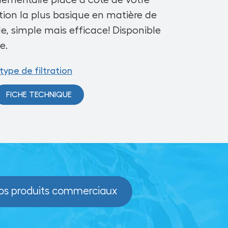
plémentaire placé à côté de votre
ution la plus basique en matière de
elle, simple mais efficace! Disponible
le
.
ype de filtration
FICHE TECHNIQUE
nos produits commerciaux