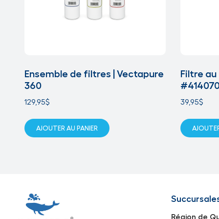
Ensemble de filtres | Vectapure
Filtre a
360
#41407
129,95
$
39,95
$
AJOUTER AU PANIER
AJOUTER
Succursale
Région de Q