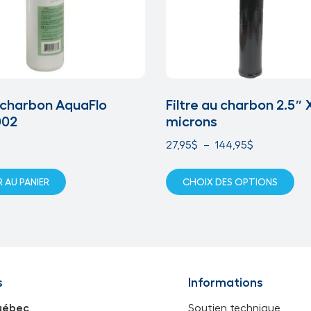
u charbon AquaFlo
Filtre au charbon 2.5″ 
002
microns
27,95
$
–
144,95
$
 AU PANIER
CHOIX DES OPTIONS
s
Informations
uébec
Soutien technique