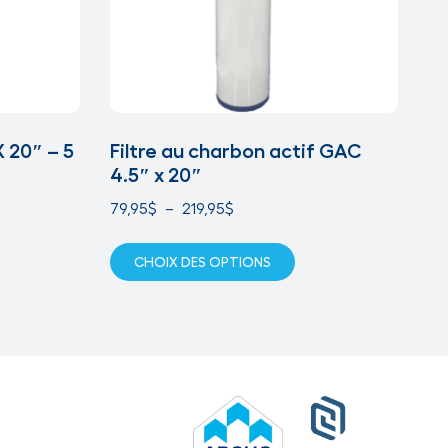
X 20″ – 5
Filtre au charbon actif GAC
4.5″ x 20″
79,95
$
–
219,95
$
CHOIX DES OPTIONS