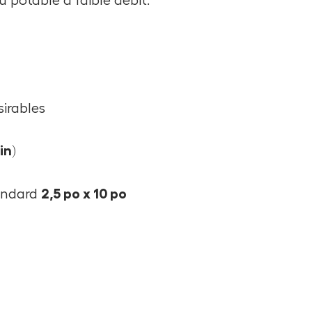
u potable à faible débit.
sirables
in)
2,5 po x 10 po
tandard