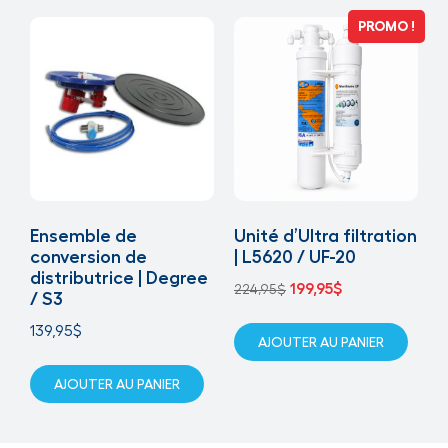
PROMO !
Ensemble de
Unité d’Ultra filtration
conversion de
| L5620 / UF-20
distributrice | Degree
199,95
$
224,95
$
/ S3
139,95
$
AJOUTER AU PANIER
AJOUTER AU PANIER