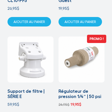
CL10-PF5
Guest
26,95
$
19,95
$
AJOUTER AU PANIER
AJOUTER AU PANIER
PROMO !
Support de filtre |
Régulateur de
SÉRIE E
pression 1/4″ | 50 psi
59,95
$
19,95
$
24,95
$