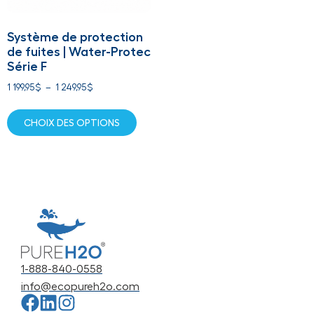
Système de protection
de fuites | Water-Protec
Série F
1 199,95
$
–
1 249,95
$
CHOIX DES OPTIONS
1-888-840-0558
info@ecopureh2o.com