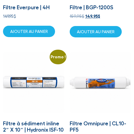
Filtre Everpure | 4H
Filtre | BGP-1200S
149,95
$
159,95
$
149,95
$
AJOUTER AU PANIER
AJOUTER AU PANIER
Promo !
Filtre à sédiment inline
Filtre Omnipure | CL10-
2″ X 10″ | Hydronix ISF-10
PF5