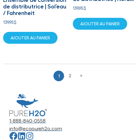
de distributrice | Sol’eau
139,95
$
/ Fahrenheit
139,95
$
AJOUTER AU PANIER
AJOUTER AU PANIER
1
2
>
1-888-840-0558
info@ecopureh2o.com