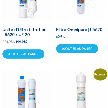
Unité d’Ultra filtration |
Filtre Omnipure | L5620
L5620 / UF-20
69,95
$
224,95
$
199,95
$
AJOUTER AU PANIER
AJOUTER AU PANIER
Promo !