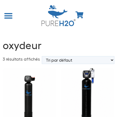
Accueil
/
Boutique
/ Produits identifiés “oxydeur”
oxydeur
3 résultats affichés