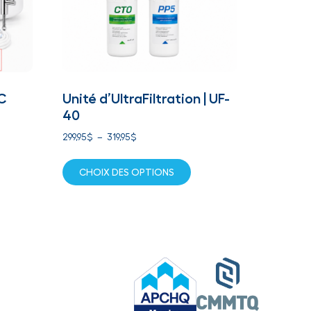
C
Unité d’UltraFiltration | UF-
40
299,95
$
–
319,95
$
CHOIX DES OPTIONS