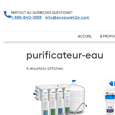
PARTOUT AU QUÉBEC
DES QUESTIONS?
1-888-840-0558
info@ecopureh2o.com
ACCUEIL
À PROPO
Accueil
/
Boutique
/ Produits identifiés “purificateur-
purificateur-eau
4 résultats affichés