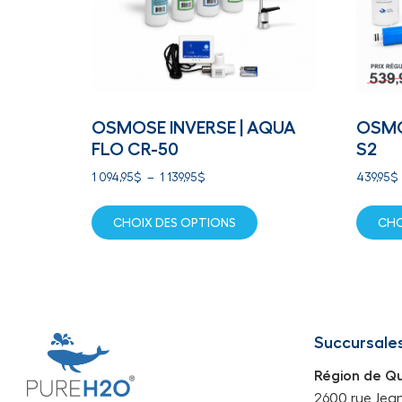
OSMOSE INVERSE | AQUA
OSMOS
FLO CR-50
S2
1 094,95
$
–
1 139,95
$
439,95
$
CHOIX DES OPTIONS
CHO
Succursale
Région de Q
2600 rue Jean-