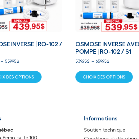
E INVERSE | RO-102 /
OSMOSE INVERSE AVE
POMPE | RO-102 / S1
–
559,95
$
539,95
$
–
659,95
$
IX DES OPTIONS
CHOIX DES OPTIONS
s
Informations
uébec
Soutien technique
Perrin, suite 100,
Conditions d'utilisation